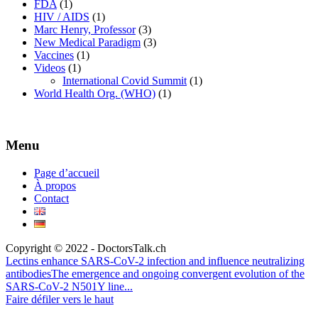
FDA
(1)
HIV / AIDS
(1)
Marc Henry, Professor
(3)
New Medical Paradigm
(3)
Vaccines
(1)
Videos
(1)
International Covid Summit
(1)
World Health Org. (WHO)
(1)
Menu
Page d’accueil
À propos
Contact
Copyright © 2022 - DoctorsTalk.ch
Lectins enhance SARS-CoV-2 infection and influence neutralizing
antibodies
The emergence and ongoing convergent evolution of the
SARS-CoV-2 N501Y line...
Faire défiler vers le haut