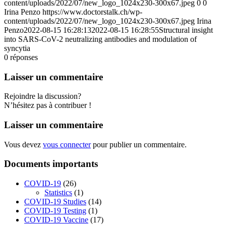
content/uploads/2022/07/new_logo_1024x230-300x67.jpeg
0
0
Irina Penzo
https://www.doctorstalk.ch/wp-
content/uploads/2022/07/new_logo_1024x230-300x67.jpeg
Irina
Penzo
2022-08-15 16:28:13
2022-08-15 16:28:55
Structural insight
into SARS-CoV-2 neutralizing antibodies and modulation of
syncytia
0
réponses
Laisser un commentaire
Rejoindre la discussion?
N’hésitez pas à contribuer !
Laisser un commentaire
Vous devez
vous connecter
pour publier un commentaire.
Documents importants
COVID-19
(26)
Statistics
(1)
COVID-19 Studies
(14)
COVID-19 Testing
(1)
COVID-19 Vaccine
(17)