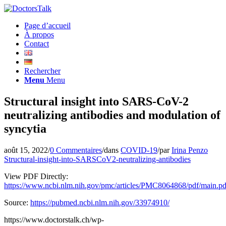
Page d’accueil
À propos
Contact
Rechercher
Menu
Menu
Structural insight into SARS-CoV-2
neutralizing antibodies and modulation of
syncytia
août 15, 2022
/
0 Commentaires
/
dans
COVID-19
/
par
Irina Penzo
Structural-insight-into-SARSCoV2-neutralizing-antibodies
View PDF Directly:
https://www.ncbi.nlm.nih.gov/pmc/articles/PMC8064868/pdf/main.pd
Source:
https://pubmed.ncbi.nlm.nih.gov/33974910/
https://www.doctorstalk.ch/wp-