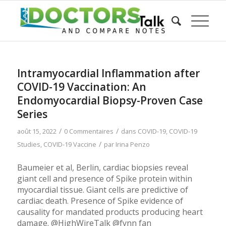
Intramyocardial Inflammation after
COVID-19 Vaccination: An
Endomyocardial Biopsy-Proven Case
Series
/
/
août 15, 2022
0 Commentaires
dans
COVID-19
,
COVID-19
/
Studies
,
COVID-19 Vaccine
par
Irina Penzo
Baumeier et al, Berlin, cardiac biopsies reveal
giant cell and presence of Spike protein within
myocardial tissue. Giant cells are predictive of
cardiac death. Presence of Spike evidence of
causality for mandated products producing heart
damage. @HighWireTalk @fynn fan